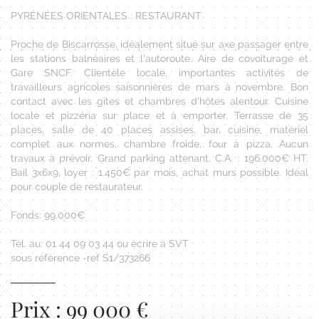
PYRÉNÉES ORIENTALES : RESTAURANT
Proche de Biscarrosse, idéalement situé sur axe passager entre
les stations balnéaires et l'autoroute. Aire de covoiturage et
Gare SNCF. Clientèle locale, importantes activités de
travailleurs agricoles saisonnières de mars à novembre. Bon
contact avec les gîtes et chambres d'hôtes alentour. Cuisine
locale et pizzéria sur place et à emporter. Terrasse de 35
places, salle de 40 places assises, bar, cuisine, matériel
complet aux normes, chambre froide, four à pizza. Aucun
travaux à prévoir. Grand parking attenant. C.A. : 196.000€ HT.
Bail 3x6x9, loyer : 1.450€ par mois, achat murs possible. Idéal
pour couple de restaurateur.
Fonds: 99.000€
Tél. au: 01 44 09 03 44 ou écrire à SVT
sous référence -ref S1/373266
Prix : 99 000 €