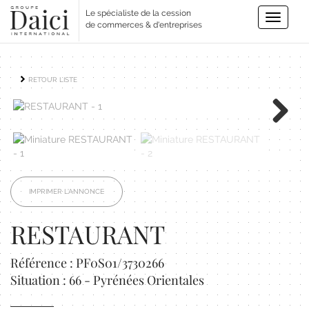
Le spécialiste de la cession
Toggle
de commerces & d'entreprises
navigatio
RETOUR LISTE
Next
IMPRIMER L'ANNONCE
RESTAURANT
Référence : PF0S01/3730266
Situation : 66 - Pyrénées Orientales