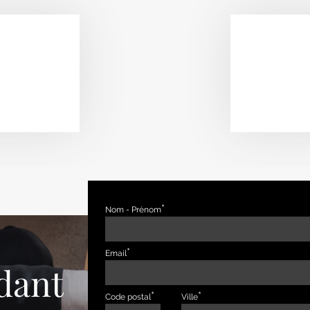
Nom - Prénom
Email
dant
Code postal
Ville