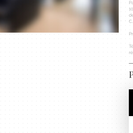
Pa
10
d
C.
P
T
r
P