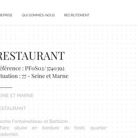
REPRISE
QUI SOMMES-NOUS
RECRUTEMENT
RESTAURANT
éférence : PF0S02/3740392
ituation : 77 - Seine et Marne
EINE ET MARNE
ESTAURANT
roche Fontainebleau et Barbizon.
ffaire située en bordure de forêt, quartier
sidentiel.