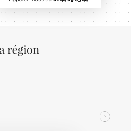
la région
Next
>