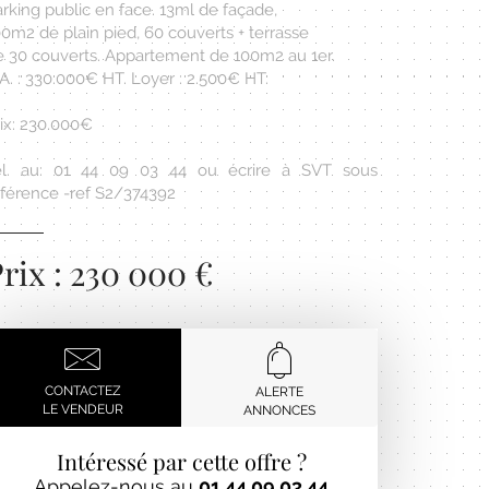
rking public en face. 13ml de façade,
0m2 de plain pied, 60 couverts + terrasse
e 30 couverts. Appartement de 100m2 au 1er.
A. : 330.000€ HT. Loyer : 2.500€ HT.
rix: 230.000€
él. au: 01 44 09 03 44 ou écrire à SVT sous
éférence -ref S2/374392
rix : 230 000 €
CONTACTEZ
ALERTE
LE VENDEUR
ANNONCES
Intéressé par cette offre ?
Appelez-nous au
01 44 09 03 44