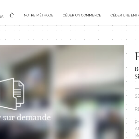
NOTRE MÉTHODE
CÉDER UN COMMERCE
CÉDER UNE ENT
es
R
S
S
R
P
A
ré