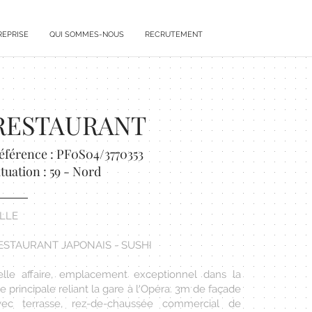
REPRISE
QUI SOMMES-NOUS
RECRUTEMENT
RESTAURANT
éférence : PF0S04/3770353
ituation : 59 - Nord
ILLE
ESTAURANT JAPONAIS - SUSHI
elle affaire, emplacement exceptionnel dans la
e principale reliant la gare à l'Opéra. 3m de façade
vec terrasse, rez-de-chaussée commercial de