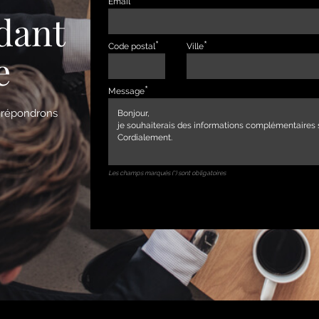
Email
dant
Code postal
Ville
e
Message
s répondrons
Les champs marqués (*) sont obligatoires