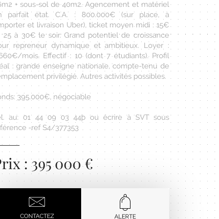
6m2 + sous-sol de 40m2. Agencement et matériel
n parfait état. C.A. : 800.000€ (sur place, à
porter et livraison Uber), ticket moyen midi : 15€
t 25 à 30€ le soir. Grand potentiel de croissance
our repreneur dynamique et ambitieux. Loyer :
660€/mois. Effectif : 10 (dont 7 étudiants). Profil
déal : grande enseigne nationale, compte-tenu de
emplacement privilégié. Autres activités possibles.
onds: 395.000€, négociable
él. au: 01 44 09 03 44þ ou écrire à SVT sous
éférence -ref S4/377353
rix : 395 000 €
CONTACTEZ
ALERTE