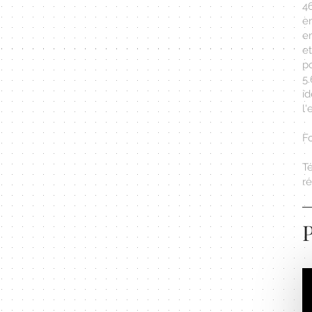
4
e
em
e
p
5.
i
l'
F
T
r
P