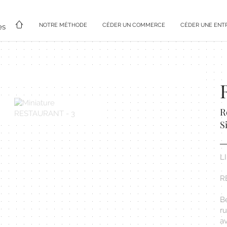
NOTRE MÉTHODE
CÉDER UN COMMERCE
CÉDER UNE ENT
es
R
S
L
R
B
ru
a