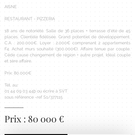
AISNE
RESTAURANT - PIZZERIA
18 ans de notoriété. Salle de 36 places + terrasse d'été de 45
places. Clientèle fidélisée. Grand potentiel de développement.
C.A. : 200.000€. Loyer : 2.000€ comprenant 2 appartements
F4. Achat murs souhaité (300.000€). Affaire tenue par couple.
Cède cause changement de région + autre projet. Idéal couple
et 1ère affaire.
Prix: 80.000€
Tél. au:
01 44 09 03 44þ ou écrire à SVT
sous référence -ref S1/377115
Prix : 80 000 €