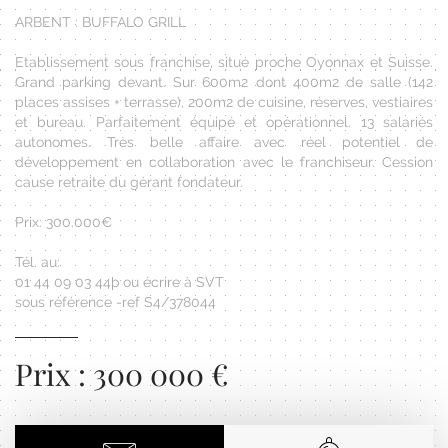
ARBENT : BUFFALO GRILL
Etablissement sous franchise, situé proche Oyonnax et Suisse.
Grand parking devant. Sur 600m2 dont 400m2 de salle (142
places assises + terrasse), 200m2 de cuisine, réserves, vestiaires
et bureau. Parfaitement équipé et opérationnel. 13 salariés
autonomes. Très belle affaire avec réel potentiel de
développement en collaboration avec le franchiseur. Cession
cause retraite du gérant fondateur.
Prix: 300.000€
Tél. au:
01 44 09 03 44þ ou écrire à SVT
sous référence -ref S4/378044
Prix : 300 000 €