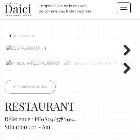
Le spécialiste de la cession
Toggle
de commerces & d'entreprises
navigatio
RETOUR LISTE
Next
Next
IMPRIMER L'ANNONCE
RESTAURANT
Référence : PF0S04/3780044
Situation : 01 - Ain