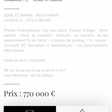
SEINE ET MARNE : RESTAURANT
LICENCE IV - STYLE BISTRO
Proche Fontainebleau. Sur une place. Façade d'angle : 20ml,
surface : 61m2, 35 couverts + terrasse : 40 couverts. Au 1er,
appartement F3 de 61m2 + 2 places de parking. C.A. moyen :
371.000€ HT. Fermeture 6 semaines/an + 2,5 jours/semaine.
Idéal couple.
Fonds et murs: 770.000€
Tél. au: 01 44 09 03 44 ou écrire à SVT
sous référence -ref S3/376153
Prix : 770 000 €