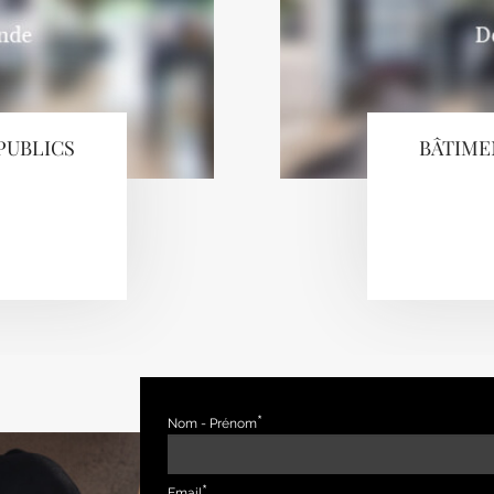
PUBLICS
BÂTIME
Nom - Prénom
Email