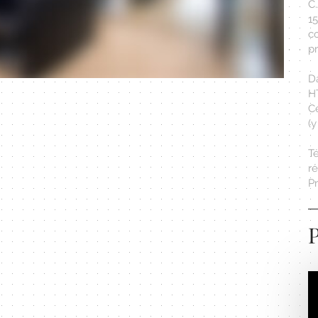
C.
15
c
p
Da
H
C
(y
T
r
Pr
P