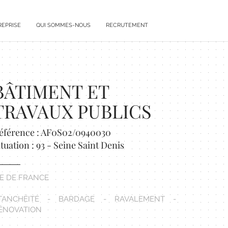
REPRISE
QUI SOMMES-NOUS
RECRUTEMENT
BÂTIMENT ET
TRAVAUX PUBLICS
éférence : AF0S02/0940030
ituation : 93 - Seine Saint Denis
LE DE FRANCE
TANCHÉITÉ - BARDAGE - RAVALEMENT -
ÉNOVATION