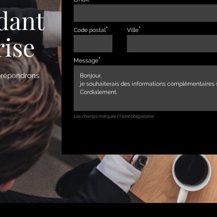
dant
Code postal
Ville
rise
Message
s répondrons
Les champs marqués (*) sont obligatoires