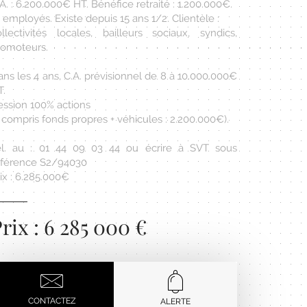
A. : 6.200.000€ HT. Bénéfice retraité : 1.200.000€.
 employés. Existe depuis 15 ans 1/2. Clientèle :
ollectivités locales, bailleurs sociaux, syndics,
romoteurs.
ns les 4 ans, C.A. prévisionnel de 8 à 10.000.000€
T.
ession 100% actions
 compris fonds propres + véhicules : 2.200.000€).
él. au : 01 44 09 03 44 ou écrire à SVT sous
éférence S2/94030
ix : 6.285.000€
rix : 6 285 000 €
CONTACTEZ
ALERTE