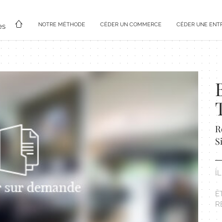
NOTRE MÉTHODE
CÉDER UN COMMERCE
CÉDER UNE ENT
es
R
S
Î
É
R