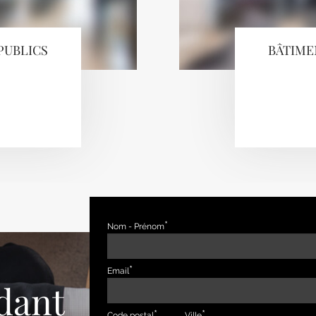
PUBLICS
BÂTIME
Nom - Prénom
Email
dant
Code postal
Ville