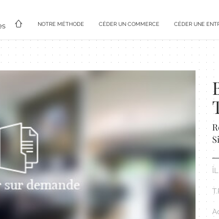
NOTRE MÉTHODE
CÉDER UN COMMERCE
CÉDER UNE ENT
es
R
S
Î
T
Ac