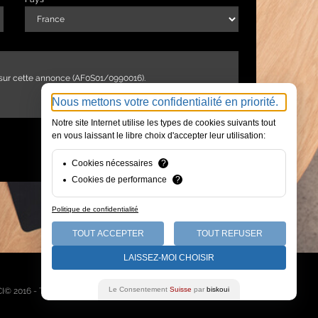
Nous mettons votre confidentialité en priorité.
Notre site Internet utilise les types de cookies suivants tout
en vous laissant le libre choix d'accepter leur utilisation:
ENVOYER
Cookies nécessaires
?
Cookies de performance
?
Politique de confidentialité
TOUT ACCEPTER
TOUT REFUSER
LAISSEZ-MOI CHOISIR
Qui sommes-nous
Le Consentement
Suisse
par
biskoui
I© 2016 - Tous droits réservés -
Mentions légales
-
Plan du site