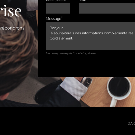
rise
Message
s répondrons
Les champs marqués (*) sont obligatoires
DAIC