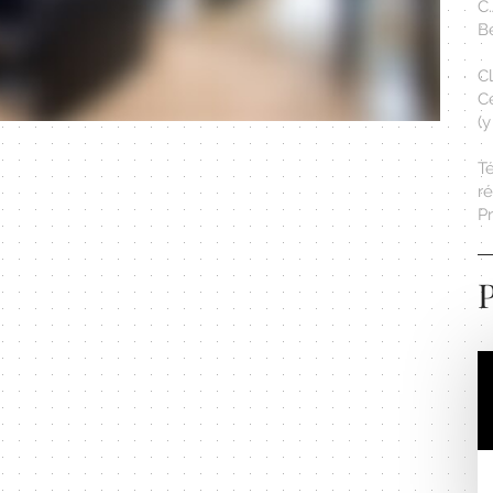
C
Bé
Cl
C
(
T
r
Pr
P