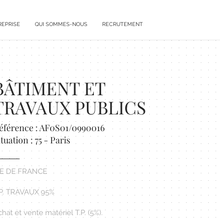
REPRISE
QUI SOMMES-NOUS
RECRUTEMENT
BÂTIMENT ET
TRAVAUX PUBLICS
éférence : AF0S01/0990016
ituation : 75 - Paris
LE DE FRANCE
.P. TRAVAUX 95%
hat et vente matériel T.P. (5%).