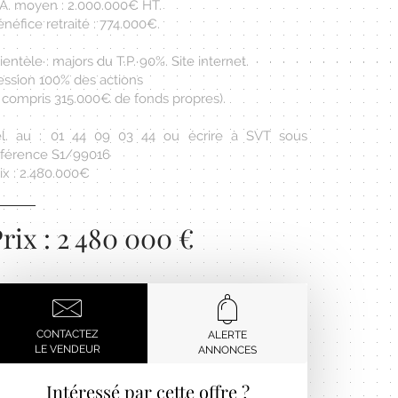
.A. moyen : 2.000.000€ HT.
néfice retraité : 774.000€.
ientèle : majors du T.P. 90%. Site internet.
ession 100% des actions
y compris 315.000€ de fonds propres).
él. au : 01 44 09 03 44 ou écrire à SVT sous
éférence S1/99016
ix : 2.480.000€
rix : 2 480 000 €
CONTACTEZ
ALERTE
LE VENDEUR
ANNONCES
Intéressé par cette offre ?