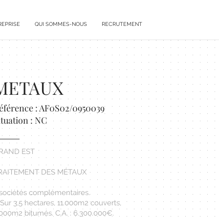
REPRISE
QUI SOMMES-NOUS
RECRUTEMENT
METAUX
éférence : AF0S02/0950039
ituation : NC
RAND EST
RAITEMENT DES MÉTAUX
 sociétés complémentaires.
 Sur 3,5 hectares, 11.000m2 couverts,
.000m2 bitumés. C.A. : 6.300.000€.