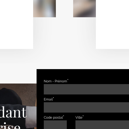
Nom - Prénom
Email
dant
Code postal
Ville
rise