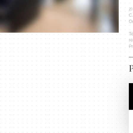
2)
C.
Ou
T
r
Pr
P