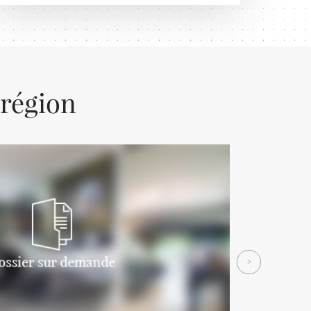
 région
Next
>