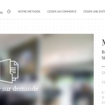
NOTRE MÉTHODE
CÉDER UN COMMERCE
CÉDER UNE ENT
es
R
S
G
T
2
1)
2