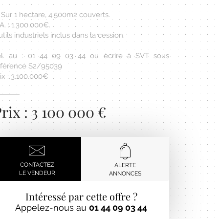
 Sur 1 hectare, 4.500m2 couverts.
A. : 1.300.000€.
tils industriels inclus dans la cession.
él. au : 01 44 09 03 44 ou écrire à SVT sous
éférence S2/95039
ix : 3.100.000€
rix : 3 100 000 €
CONTACTEZ
ALERTE
LE VENDEUR
ANNONCES
Intéressé par cette offre ?
Appelez-nous au
01 44 09 03 44