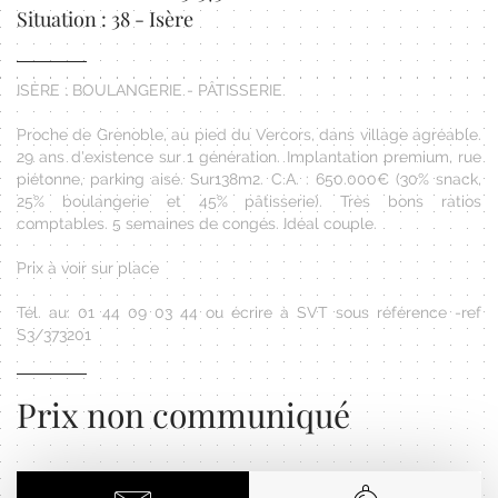
Situation : 38 - Isère
ISÈRE : BOULANGERIE - PÂTISSERIE
Proche de Grenoble, au pied du Vercors, dans village agréable.
29 ans d'existence sur 1 génération. Implantation premium, rue
piétonne, parking aisé. Sur138m2. C.A. : 650.000€ (30% snack,
25% boulangerie et 45% pâtisserie). Très bons ratios
comptables. 5 semaines de congés. Idéal couple.
Prix à voir sur place
Tél. au: 01 44 09 03 44 ou écrire à SVT sous référence -ref
S3/373201
Prix non communiqué