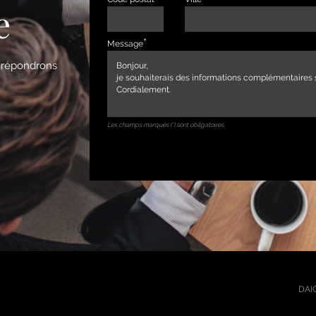
e
Message
s répondrons
Les champs marqués (*) sont obligatoires
DAIC