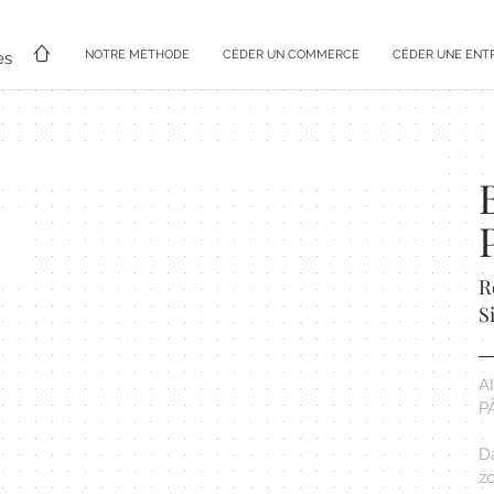
NOTRE MÉTHODE
CÉDER UN COMMERCE
CÉDER UNE ENT
es
R
S
A
P
D
z