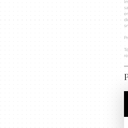
I
s
e
d
sn
P
T
r
P