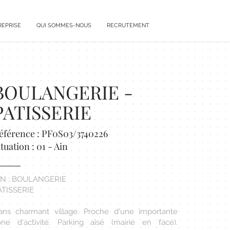
REPRISE
QUI SOMMES-NOUS
RECRUTEMENT
BOULANGERIE -
PATISSERIE
éférence : PF0S03/3740226
ituation : 01 - Ain
IN : BOULANGERIE
ÂTISSERIE
ans charmant village. Proche d'une importante
one d'activité. Parking aisé (mairie en face).