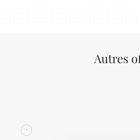
Autres o
Previous
<