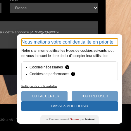
Nous mettons votre confidentialité en priorité.
Notre site Internet utilise les types de cookies suivants tout
en vous laissant le libre choix d'accepter leur utilisation:
ENVOYER
Cookies nécessaires
?
Cookies de performance
?
Politique de confidentialité
TOUT ACCEPTER
TOUT REFUSER
LAISSEZ-MOI CHOISIR
Qui sommes-nous
Le Consentement
Suisse
par
biskoui
I© 2016 - Tous droits réservés -
Mentions légales
-
Plan du site