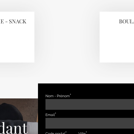
E - SNACK
BOULA
Nom - Prénom
Email
dant
Code postal
Ville