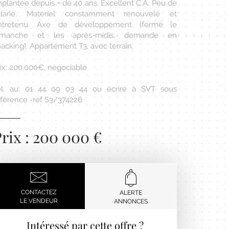
mplantée depuis + de 40 ans. Excellent C.A. Peu de
alarié. Matériel constamment renouvelé et
ntretenu. Axe de développement (fermé le
imanche et les après-midis, demande en
acking). Appartement T3, avec terrain.
rix: 200.000€, négociable
él. au: 01 44 09 03 44 ou écrire à SVT sous
éférence -ref S3/374226
rix : 200 000 €
CONTACTEZ
ALERTE
LE VENDEUR
ANNONCES
Intéressé par cette offre ?