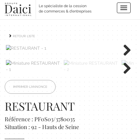
Le spécialiste de la cession
Toggle
de commerces & d'entreprises
navigatio
RETOUR LISTE
Next
Next
IMPRIMER L'ANNONCE
RESTAURANT
Référence : PF0S03/3780035
Situation : 92 - Hauts de Seine