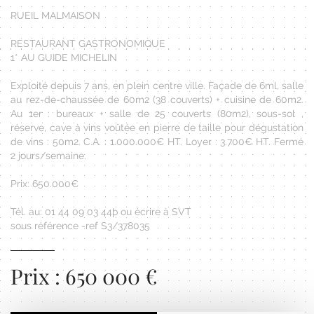
RUEIL MALMAISON
RESTAURANT GASTRONOMIQUE
1* AU GUIDE MICHELIN
Exploité depuis 7 ans, en plein centre ville. Façade de 6ml, salle
au rez-de-chaussée de 60m2 (38 couverts) + cuisine de 60m2.
Au 1er : bureaux + salle de 25 couverts (80m2), sous-sol ,
réserve, cave à vins voûtée en pierre de taille pour dégustation
de vins : 50m2. C.A. : 1.000.000€ HT. Loyer : 3.700€ HT. Fermé
2 jours/semaine.
Prix: 650.000€
Tél. au: 01 44 09 03 44þ ou écrire à SVT
sous référence -ref S3/378035
Prix : 650 000 €