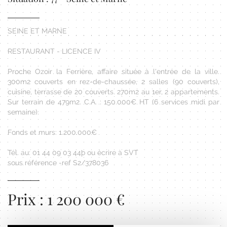
SEINE ET MARNE
RESTAURANT - LICENCE IV
Proche Ozoir la Ferrière, affaire située à l'entrée de la ville.
300m2 couverts en rez-de-chaussée, 2 salles (90 couverts),
cuisine, terrasse de 20 couverts. 270m2 au 1er, 2 appartements.
Sur terrain de 479m2. C.A. : 150.000€ HT (6 services midi par
semaine).
Fonds et murs: 1.200.000€
Tél. au: 01 44 09 03 44þ ou écrire à SVT
sous référence -ref S2/378036
Prix : 1 200 000 €