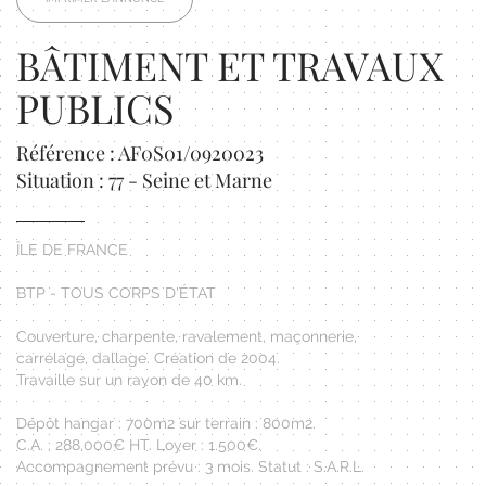
BÂTIMENT ET TRAVAUX
PUBLICS
Référence : AF0S01/0920023
Situation : 77 - Seine et Marne
ÎLE DE FRANCE
BTP - TOUS CORPS D'ÉTAT
Couverture, charpente, ravalement, maçonnerie,
carrelage, dallage. Création de 2004.
Travaille sur un rayon de 40 km.
Dépôt hangar : 700m2 sur terrain : 800m2.
C.A. : 288.000€ HT. Loyer : 1.500€.
Accompagnement prévu : 3 mois. Statut : S.A.R.L.