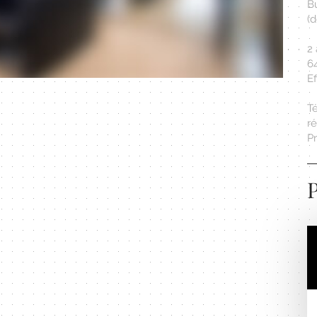
Bu
(
2 
64
Ef
T
r
Pr
P