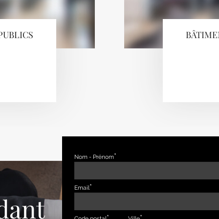
PUBLICS
BÂTIME
Nom - Prénom
Email
dant
Code postal
Ville