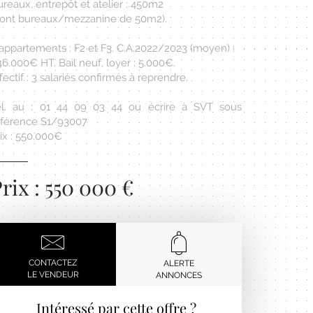
reaux, entrepôt et atelier : 450m2
dont bureaux/mezzanine de 50m2).
appartements : F2 et F3. C.A.2022/2023 (moyen) :
6.000€ HT. Bail neuf, loyer : 5.000€.
fectif : 3 salariés confirmés à reprendre.
él. au : 01 44 09 03 44 ou écrire à SVT sous
éférence S1/93007
ix : 550.000€
rix : 550 000 €
CONTACTEZ
ALERTE
LE VENDEUR
ANNONCES
Intéressé par cette offre ?