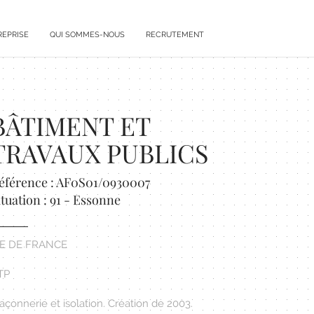
REPRISE
QUI SOMMES-NOUS
RECRUTEMENT
BÂTIMENT ET
TRAVAUX PUBLICS
éférence : AF0S01/0930007
ituation : 91 - Essonne
LE DE FRANCE
TP
çonnerie et isolation. Création de 2003.