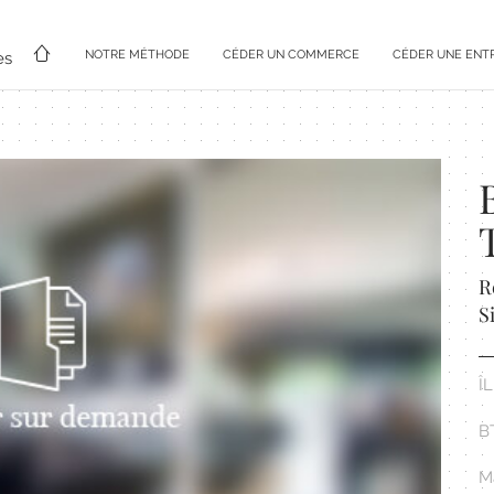
NOTRE MÉTHODE
CÉDER UN COMMERCE
CÉDER UNE ENT
es
R
S
Î
B
Ma