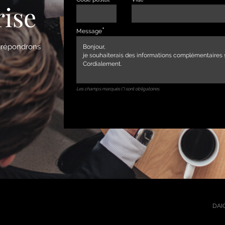
rise
Message
s répondrons
Les champs marqués (*) sont obligatoires
DAIC