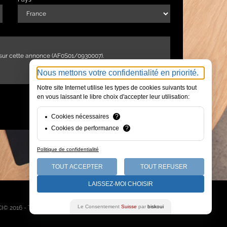
Nous mettons votre confidentialité en priorité.
Notre site Internet utilise les types de cookies suivants tout
en vous laissant le libre choix d'accepter leur utilisation:
ENVOYER
Cookies nécessaires
?
Cookies de performance
?
Politique de confidentialité
TOUT ACCEPTER
TOUT REFUSER
LAISSEZ-MOI CHOISIR
Qui sommes-nous
Le Consentement
Suisse
par
biskoui
I© 2016 - Tous droits réservés -
Mentions légales
-
Plan du site