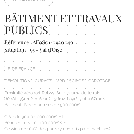
BÂTIMENT ET TRAVAUX
PUBLICS
Référence : AF0S01/0920049
Situation : 95 - Val d'Oise
ÎLE DE FRANCE
DÉMOLITION - CURAGE - VRD - SCIAGE - CAROTAGE
Proximité aéroport Roissy. Sur 1.700m2 de terrain,
dépôt : 350m2, bureaux : 50m2. Loyer 3.000€/mois.
Bail neuf. Parc machines de 500.000€.
C.A. : de 900 à 1.000.000€ HT.
Bénéfice retraité : 100.000€/an.
Cession de 100% des parts (y compris parc machines).