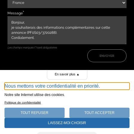
Message
Les champs marqués (*) sont obligatoires
ENVOYER
En savoir plus
▲
Nous mettons votre confidentialité en priorité.
Notre site Internet utilise des cookies.
Politique de confidentialité
TOUT REFUSER
TOUT ACCEPTER
147, avenue de Malakoff 75116 Paris
LAISSEZ-MOI CHOISIR
Qui sommes-nous
DAICI© 2016 - Tous droits réservés -
Mentions légales
-
Plan du site