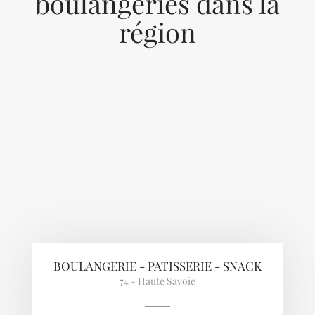
boulangeries dans la
région
Previous
Next
BOULANGERIE - PATISSERIE - SNACK
74 - Haute Savoie