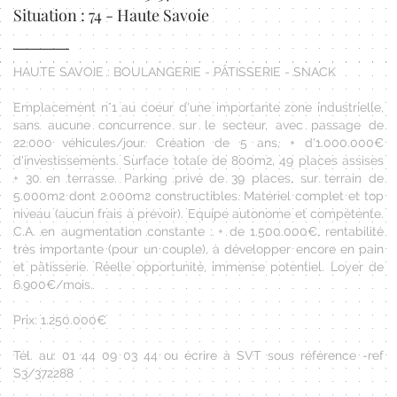
Situation : 74 - Haute Savoie
HAUTE SAVOIE : BOULANGERIE - PÂTISSERIE - SNACK
Emplacement n°1 au coeur d'une importante zone industrielle,
sans aucune concurrence sur le secteur, avec passage de
22.000 véhicules/jour. Création de 5 ans, + d'1.000.000€
d'investissements. Surface totale de 800m2, 49 places assises
+ 30 en terrasse. Parking privé de 39 places, sur terrain de
5.000m2 dont 2.000m2 constructibles. Matériel complet et top
niveau (aucun frais à prévoir). Equipe autonome et compétente.
C.A. en augmentation constante : + de 1.500.000€, rentabilité
très importante (pour un couple), à développer encore en pain
et pâtisserie. Réelle opportunité, immense potentiel. Loyer de
6.900€/mois.
Prix: 1.250.000€
Tél. au: 01 44 09 03 44 ou écrire à SVT sous référence -ref
S3/372288